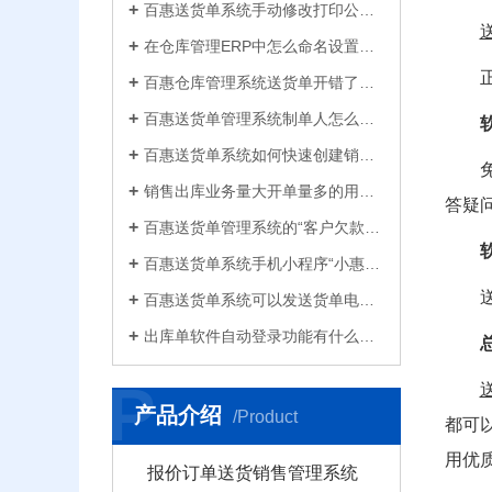
百惠送货单系统手动修改打印公司名称抬头，支持多个公司名称切换，可设计表格模板
在仓库管理ERP中怎么命名设置仓库名称更科学有效？百惠仓库系统修改仓库名称的方法
百惠仓库管理系统送货单开错了怎么删除？删除单据后会对仓库库存数量会产生什么影响？
百惠送货单管理系统制单人怎么修改？可以设置业务员吗？制单人需要打印在送货单上吗？
百惠送货单系统如何快速创建销售出库单？可直接引用订单、导入Excel、复制历史单据…
销售出库业务量大开单量多的用什么软件？能查询统计收款开票打印？送货单软件有哪些
答疑
百惠送货单管理系统的“客户欠款”怎么是计算出来的？如果客户应收款余额有误时应该..
百惠送货单系统手机小程序“小惠助理”登录绑定，在微信给客户好友发电子送货单
百惠送货单系统可以发送货单电子版给客户微信好友，也可以导出Excel送货单！
出库单软件自动登录功能有什么作用和注意事项？怎么关闭百惠软件打开时自动登录?
P
产品介绍
/Product
都可
用优
报价订单送货销售管理系统