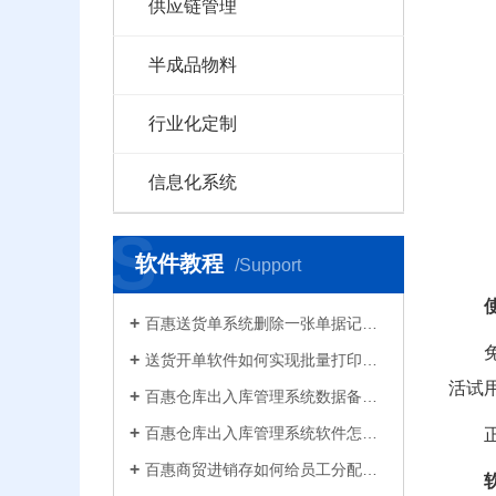
供应链管理
半成品物料
行业化定制
信息化系统
S
软件教程
/Support
百惠送货单系统删除一张单据记录的方法！已打印的话先反审核，删除单据应该注意..
送货开单软件如何实现批量打印？新增录入保存送货单，在批量打印功能，选择多张单打印
活试
百惠仓库出入库管理系统数据备份的方法！存放位置怎么选？生成的备份文件有什么用的..
百惠仓库出入库管理系统软件怎么清空库存数据？需要先备份吗？整理库存量的好处有..
百惠商贸进销存如何给员工分配使用权限？ERP系统权责清晰分工明确带来的各种便利