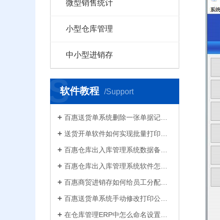
微型销售统计
小型仓库管理
中小型进销存
S
软件教程
/Support
百惠送货单系统删除一张单据记录的方法！已打印的话先反审核，删除单据应该注意..
送货开单软件如何实现批量打印？新增录入保存送货单，在批量打印功能，选择多张单打印
百惠仓库出入库管理系统数据备份的方法！存放位置怎么选？生成的备份文件有什么用的..
百惠仓库出入库管理系统软件怎么清空库存数据？需要先备份吗？整理库存量的好处有..
百惠商贸进销存如何给员工分配使用权限？ERP系统权责清晰分工明确带来的各种便利
百惠送货单系统手动修改打印公司名称抬头，支持多个公司名称切换，可设计表格模板
在仓库管理ERP中怎么命名设置仓库名称更科学有效？百惠仓库系统修改仓库名称的方法