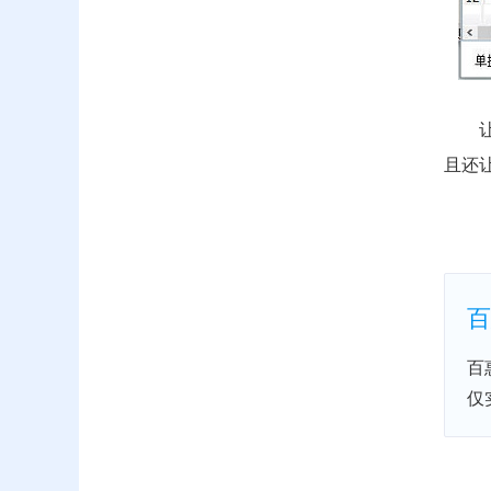
且还
百
百
仅