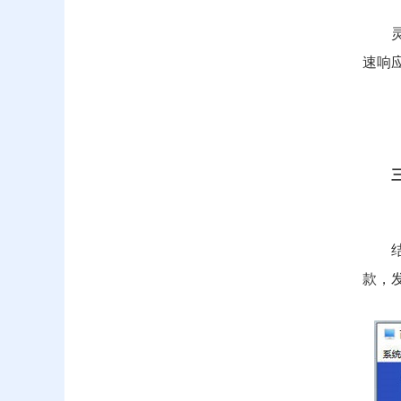
速响
款，