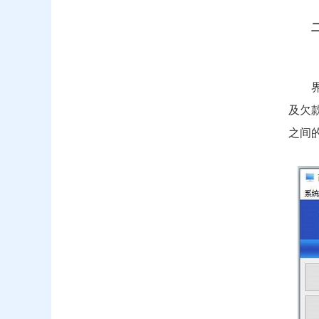
及欠
之间