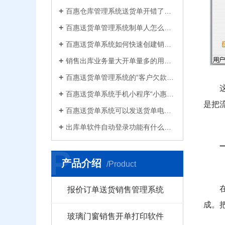
百惠仓库管理系统送货单开错了怎么删除？删除单据后会对仓库库存数量会产生什么影响？
百惠送货单管理系统制单人怎么修改？可以设置业务员吗？制单人需要打印在送货单上吗？
百惠送货单系统如何快速创建销售出库单？可直接引用订单、导入Excel、复制历史单据…
销售出库业务量大开单量多的用什么软件？能查询统计收款开票打印？送货单软件有哪些
百惠送货单管理系统的“客户欠款”怎么是计算出来的？如果客户应收款余额有误时应该..
百惠送货单系统手机小程序“小惠助理”登录绑定，在微信给客户好友发电子送货单
是把
百惠送货单系统可以发送货单电子版给客户微信好友，也可以导出Excel送货单！
出库单软件自动登录功能有什么作用和注意事项？怎么关闭百惠软件打开时自动登录?
P
产品介绍
/Product
报价订单送货销售管理系统
成。
玻璃门窗销售开单打印软件