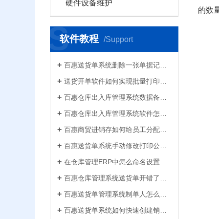
硬件设备维护
的数
S
软件教程
/Support
百惠送货单系统删除一张单据记录的方法！已打印的话先反审核，删除单据应该注意..
送货开单软件如何实现批量打印？新增录入保存送货单，在批量打印功能，选择多张单打印
百惠仓库出入库管理系统数据备份的方法！存放位置怎么选？生成的备份文件有什么用的..
百惠仓库出入库管理系统软件怎么清空库存数据？需要先备份吗？整理库存量的好处有..
百惠商贸进销存如何给员工分配使用权限？ERP系统权责清晰分工明确带来的各种便利
百惠送货单系统手动修改打印公司名称抬头，支持多个公司名称切换，可设计表格模板
在仓库管理ERP中怎么命名设置仓库名称更科学有效？百惠仓库系统修改仓库名称的方法
百惠仓库管理系统送货单开错了怎么删除？删除单据后会对仓库库存数量会产生什么影响？
百惠送货单管理系统制单人怎么修改？可以设置业务员吗？制单人需要打印在送货单上吗？
百惠送货单系统如何快速创建销售出库单？可直接引用订单、导入Excel、复制历史单据…