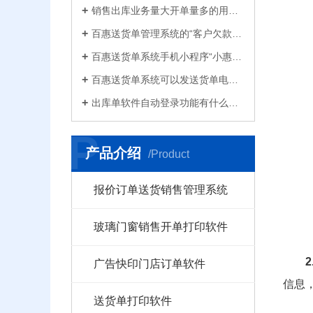
销售出库业务量大开单量多的用什么软件？能查询统计收款开票打印？送货单软件有哪些
百惠送货单管理系统的“客户欠款”怎么是计算出来的？如果客户应收款余额有误时应该..
百惠送货单系统手机小程序“小惠助理”登录绑定，在微信给客户好友发电子送货单
百惠送货单系统可以发送货单电子版给客户微信好友，也可以导出Excel送货单！
出库单软件自动登录功能有什么作用和注意事项？怎么关闭百惠软件打开时自动登录?
P
产品介绍
/Product
报价订单送货销售管理系统
玻璃门窗销售开单打印软件
广告快印门店订单软件
信息
送货单打印软件