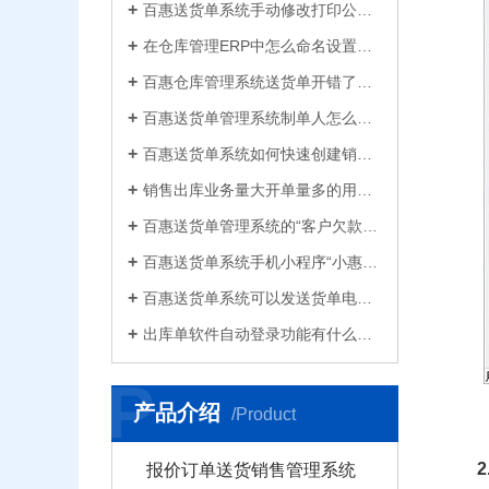
百惠送货单系统手动修改打印公司名称抬头，支持多个公司名称切换，可设计表格模板
在仓库管理ERP中怎么命名设置仓库名称更科学有效？百惠仓库系统修改仓库名称的方法
百惠仓库管理系统送货单开错了怎么删除？删除单据后会对仓库库存数量会产生什么影响？
百惠送货单管理系统制单人怎么修改？可以设置业务员吗？制单人需要打印在送货单上吗？
百惠送货单系统如何快速创建销售出库单？可直接引用订单、导入Excel、复制历史单据…
销售出库业务量大开单量多的用什么软件？能查询统计收款开票打印？送货单软件有哪些
百惠送货单管理系统的“客户欠款”怎么是计算出来的？如果客户应收款余额有误时应该..
百惠送货单系统手机小程序“小惠助理”登录绑定，在微信给客户好友发电子送货单
百惠送货单系统可以发送货单电子版给客户微信好友，也可以导出Excel送货单！
出库单软件自动登录功能有什么作用和注意事项？怎么关闭百惠软件打开时自动登录?
P
产品介绍
/Product
报价订单送货销售管理系统