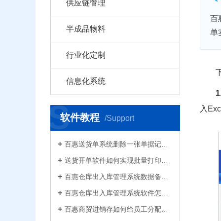
供应链管理
百
半成品物料
单
行业化定制
信息化系统
S
入E
软件教程
/Support
百惠送货单系统删除一张单据记录的方法！已打印的话先反审核，删除单据应该注意..
送货开单软件如何实现批量打印？新增录入保存送货单，在批量打印功能，选择多张单打印
百惠仓库出入库管理系统数据备份的方法！存放位置怎么选？生成的备份文件有什么用的..
百惠仓库出入库管理系统软件怎么清空库存数据？需要先备份吗？整理库存量的好处有..
百惠商贸进销存如何给员工分配使用权限？ERP系统权责清晰分工明确带来的各种便利