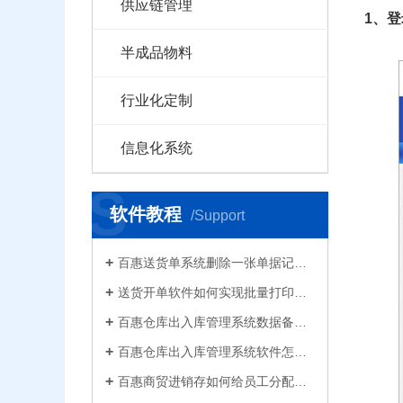
供应链管理
1、
半成品物料
行业化定制
信息化系统
S
软件教程
/Support
百惠送货单系统删除一张单据记录的方法！已打印的话先反审核，删除单据应该注意..
送货开单软件如何实现批量打印？新增录入保存送货单，在批量打印功能，选择多张单打印
百惠仓库出入库管理系统数据备份的方法！存放位置怎么选？生成的备份文件有什么用的..
百惠仓库出入库管理系统软件怎么清空库存数据？需要先备份吗？整理库存量的好处有..
百惠商贸进销存如何给员工分配使用权限？ERP系统权责清晰分工明确带来的各种便利