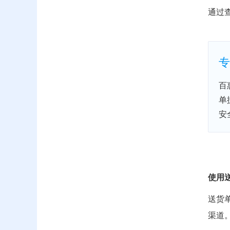
通过
专
百
单
安
使用
送货
渠道