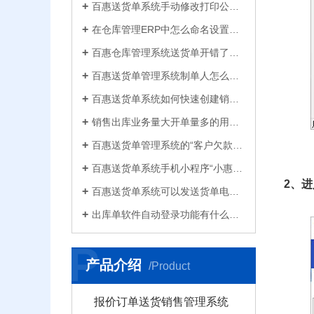
百惠送货单系统手动修改打印公司名称抬头，支持多个公司名称切换，可设计表格模板
在仓库管理ERP中怎么命名设置仓库名称更科学有效？百惠仓库系统修改仓库名称的方法
百惠仓库管理系统送货单开错了怎么删除？删除单据后会对仓库库存数量会产生什么影响？
百惠送货单管理系统制单人怎么修改？可以设置业务员吗？制单人需要打印在送货单上吗？
百惠送货单系统如何快速创建销售出库单？可直接引用订单、导入Excel、复制历史单据…
销售出库业务量大开单量多的用什么软件？能查询统计收款开票打印？送货单软件有哪些
百惠送货单管理系统的“客户欠款”怎么是计算出来的？如果客户应收款余额有误时应该..
百惠送货单系统手机小程序“小惠助理”登录绑定，在微信给客户好友发电子送货单
2、
百惠送货单系统可以发送货单电子版给客户微信好友，也可以导出Excel送货单！
出库单软件自动登录功能有什么作用和注意事项？怎么关闭百惠软件打开时自动登录?
P
产品介绍
/Product
报价订单送货销售管理系统