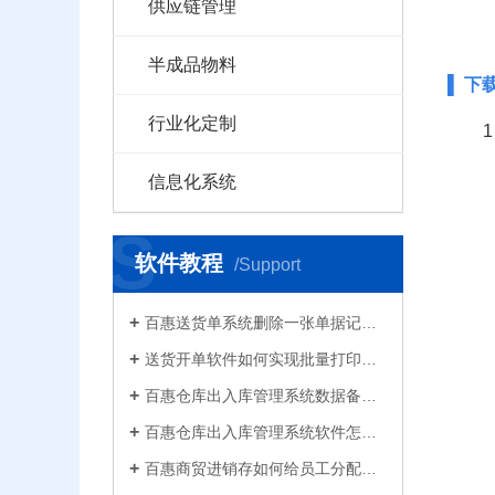
供应链管理
半成品物料
▌ 下
行业化定制
信息化系统
S
软件教程
/Support
百惠送货单系统删除一张单据记录的方法！已打印的话先反审核，删除单据应该注意..
送货开单软件如何实现批量打印？新增录入保存送货单，在批量打印功能，选择多张单打印
百惠仓库出入库管理系统数据备份的方法！存放位置怎么选？生成的备份文件有什么用的..
百惠仓库出入库管理系统软件怎么清空库存数据？需要先备份吗？整理库存量的好处有..
百惠商贸进销存如何给员工分配使用权限？ERP系统权责清晰分工明确带来的各种便利