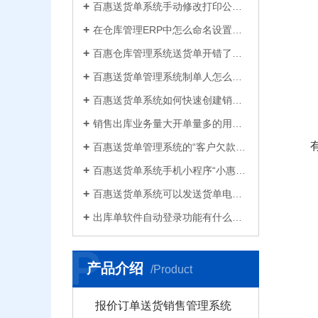
百惠送货单系统手动修改打印公司名称抬头，支持多个公司名称切换，可设计表格模板
在仓库管理ERP中怎么命名设置仓库名称更科学有效？百惠仓库系统修改仓库名称的方法
百惠仓库管理系统送货单开错了怎么删除？删除单据后会对仓库库存数量会产生什么影响？
百惠送货单管理系统制单人怎么修改？可以设置业务员吗？制单人需要打印在送货单上吗？
百惠送货单系统如何快速创建销售出库单？可直接引用订单、导入Excel、复制历史单据…
销售出库业务量大开单量多的用什么软件？能查询统计收款开票打印？送货单软件有哪些
百惠送货单管理系统的“客户欠款”怎么是计算出来的？如果客户应收款余额有误时应该..
百惠送货单系统手机小程序“小惠助理”登录绑定，在微信给客户好友发电子送货单
百惠送货单系统可以发送货单电子版给客户微信好友，也可以导出Excel送货单！
出库单软件自动登录功能有什么作用和注意事项？怎么关闭百惠软件打开时自动登录?
P
产品介绍
/Product
报价订单送货销售管理系统