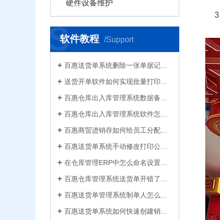
硬件设备维护
S
软件教程
/Support
百惠送货单系统删除一张单据记录的方法！已打印的话先反审核，删除单据应该注意..
送货开单软件如何实现批量打印？新增录入保存送货单，在批量打印功能，选择多张单打印
百惠仓库出入库管理系统数据备份的方法！存放位置怎么选？生成的备份文件有什么用的..
百惠仓库出入库管理系统软件怎么清空库存数据？需要先备份吗？整理库存量的好处有..
百惠商贸进销存如何给员工分配使用权限？ERP系统权责清晰分工明确带来的各种便利
百惠送货单系统手动修改打印公司名称抬头，支持多个公司名称切换，可设计表格模板
在仓库管理ERP中怎么命名设置仓库名称更科学有效？百惠仓库系统修改仓库名称的方法
百惠仓库管理系统送货单开错了怎么删除？删除单据后会对仓库库存数量会产生什么影响？
百惠送货单管理系统制单人怎么修改？可以设置业务员吗？制单人需要打印在送货单上吗？
百惠送货单系统如何快速创建销售出库单？可直接引用订单、导入Excel、复制历史单据…