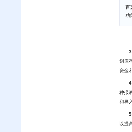
百
功
划库
资金
种报
和导
以提