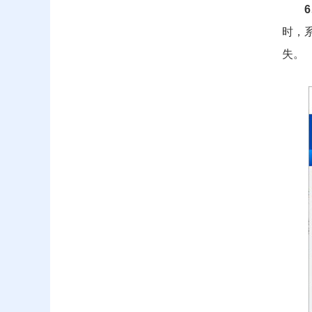
时，
失。