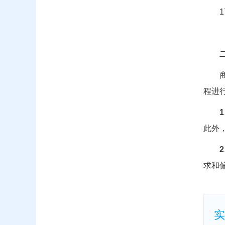
程进
此外
求和