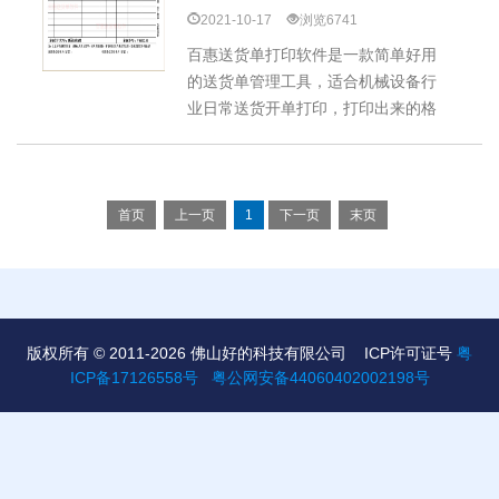
2021-10-17
浏览6741
百惠送货单打印软件是一款简单好用
的送货单管理工具，适合机械设备行
业日常送货开单打印，打印出来的格
式整齐简洁，还能根据机械设备行业
的要求进行自定义设计打印的样式，
其操作简单，功能针对性强，能满足
行业的要求。下面为大家展示一款机
首页
上一页
1
下一页
末页
械设备行业送货单格式。
版权所有 © 2011-2026 佛山好的科技有限公司
ICP许可证号
粤
ICP备17126558号
粤公网安备44060402002198号