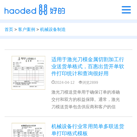
首页
>
客户案例
>
机械设备制造
适用于激光刀模金属切割加工行
业送货单格式，百惠出货开单软
件打印统计和查询很好用
2024-04-12
浏览2899
激光刀模送货单用于确保订单的准确
交付和双方的权益保障。通常，激光
刀模送货单包含供应商和客户的信
息、产品详细信息、价格和付款条
款、签署和确认等内容。使用电子文
机械设备行业常用简单多联送货
档编辑软件（如Word、Excel等）或
单打印格式模板
送货单软件都可以生成送货单模板。