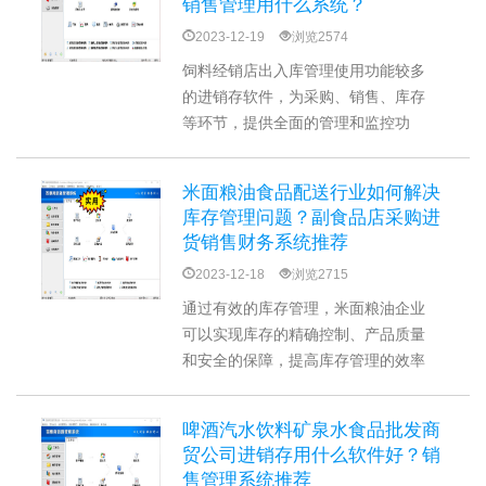
销售管理用什么系统？
理、报表统计等功能，适合中小型企
2023-12-19
浏览2574
业的规模和需求。
饲料经销店出入库管理使用功能较多
的进销存软件，为采购、销售、库存
等环节，提供全面的管理和监控功
能。好用仓库出入库存管理软件也是
养殖用品店好选择，记录和跟踪入库
米面粮油食品配送行业如何解决
和出库单据，实时更新库存信息，以
库存管理问题？副食品店采购进
及监控和控制货物的流动。如果需要
货销售财务系统推荐
更简单的功能，送货单管理系统则是
2023-12-18
浏览2715
实现快速准确销售管理的选项。
通过有效的库存管理，米面粮油企业
可以实现库存的精确控制、产品质量
和安全的保障，提高库存管理的效率
和可靠性。米面粮油进货销售库存管
理可以使用进销存系统、仓库出入库
啤酒汽水饮料矿泉水食品批发商
管理系统、送货单管理系统等来实现
贸公司进销存用什么软件好？销
数字化处理，达到优化采购和销售流
售管理系统推荐