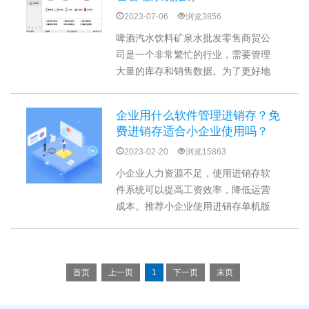
程的目的。
2023-07-06
浏览3856
啤酒汽水饮料矿泉水批发零售商贸公
司是一个非常繁忙的行业，需要管理
大量的库存和销售数据。为了更好地
管理这些数据，许多公司都采用了进
销存管理软件。推荐几款进销存软
企业用什么软件管理进销存？免
件，其中包括仓库出入库管理、销售
费进销存适合小企业使用吗？
管理等系统，附带下载链接，可直接
2023-02-20
浏览15863
下载使用。
小企业人力资源不足，使用进销存软
件系统可以提高工资效率，降低运营
成本。推荐小企业使用进销存单机版
或者进销存局域网版，随着公司发展
后期可以升级至进销存网络版，实现
不同地方同步使用。
首页
上一页
1
下一页
末页