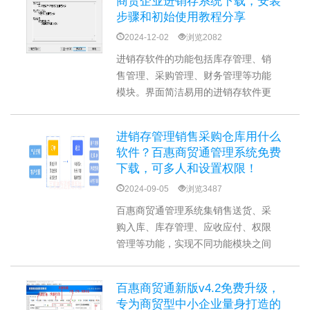
商贸企业进销存系统下载，安装
库、销售送货等业务进行一体化综合
步骤和初始使用教程分享
管理
2024-12-02
浏览2082
进销存软件的功能包括库存管理、销
售管理、采购管理、财务管理等功能
模块。界面简洁易用的进销存软件更
容易上手和操作。免费下载进销存系
统安装包后，按照提示安装向导逐步
进销存管理销售采购仓库用什么
选择设置，然后进行安装就可以。
软件？百惠商贸通管理系统免费
下载，可多人和设置权限！
2024-09-05
浏览3487
百惠商贸通管理系统集销售送货、采
购入库、库存管理、应收应付、权限
管理等功能，实现不同功能模块之间
的数据共享和互联，提高企业内部各
部门之间的协同效率。还可以根据自
百惠商贸通新版v4.2免费升级，
身业务需求提供合适的使用方案，
专为商贸型中小企业量身打造的