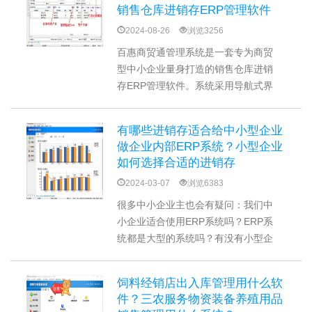
如：网络版使用方案、物料清单BOM
销售仓库进销存ERP管理软件
功能方案等，从而实现管理的信息
2024-08-26
浏览3256
化、智能化和系统化。
百惠商贸通管理系统是一套专为商贸
型中小企业量身打造的销售仓库进销
存ERP管理软件。系统采用导航式界
面，流程式分布，集成了销售管理、
采购管理、库存管理、出入库、应收
有哪些进销存适合给中小型企业
应付账款、报表分析、用户权限等功
做企业内部ERP系统？小型企业
能，还能实现拓展功能物料清单
如何选择合适的进销存
BOM，辅助企业实现管理的信息化、
2024-03-07
浏览6383
智能化和系统化。
很多中小企业主也会有疑问：我们中
小企业适合使用ERP系统吗？ERP系
统都是大型的系统吗？有没有小型企
业也能使用的ERP进销存呢？实际
上，小企业更适合使用小型ERP系
饲料经销店出入库管理用什么软
统，小型ERP集商品管理、客户管
件？三农服务物资装备养殖用品
理、销售管理、采购管理、库存管